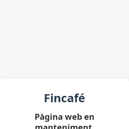
Fincafé
Pàgina web en
manteniment.