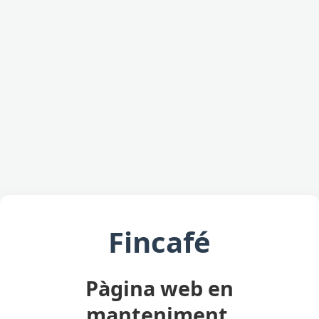
Fincafé
Pàgina web en
manteniment.