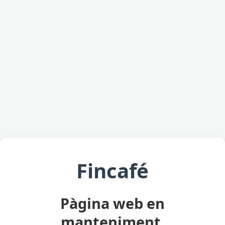
Fincafé
Pàgina web en
manteniment.