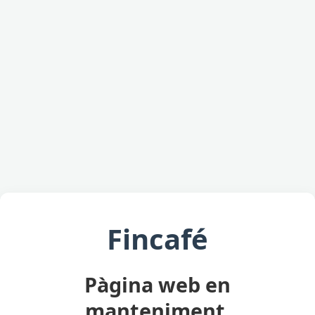
Fincafé
Pàgina web en
manteniment.