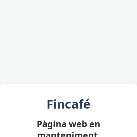
Fincafé
Pàgina web en
manteniment.