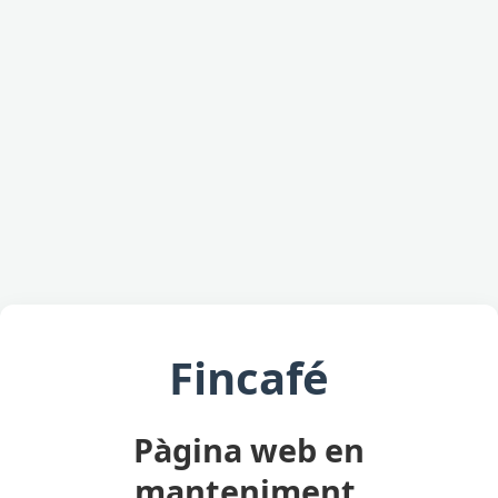
Fincafé
Pàgina web en
manteniment.