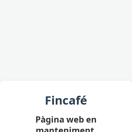
Fincafé
Pàgina web en
manteniment.